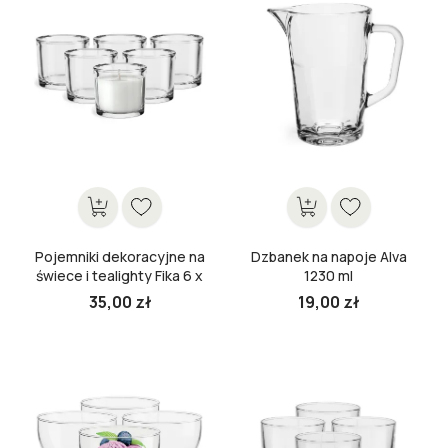
Pojemniki dekoracyjne na
Dzbanek na napoje Alva
świece i tealighty Fika 6 x
1230 ml
8 cm
35,00 zł
19,00 zł
Cena
Cena