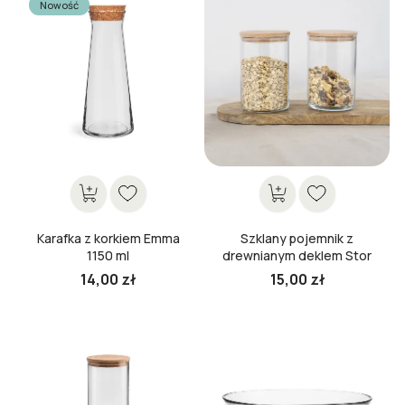
Nowość
Karafka z korkiem Emma
Szklany pojemnik z
1150 ml
drewnianym deklem Stor
15 cm
14,00 zł
15,00 zł
Cena
Cena