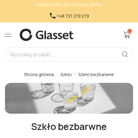
Polskie szkło do Twojego domu!

+48 721 219 219
0
Strona główna
Szkło
Szkło bezbarwne
Szkło bezbarwne