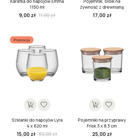
Karafka do napojów Emma
Pojemnik, słoik na
1150 ml
żywność z drewnianą
pokrywką Stor 10 cm
Cena
9,00 zł
11,00 zł
17,00 zł
podstawowa
Cena
Cena
Promocja
Szklanki do napojów Lyra
Pojemniki na przyprawy
4 x 620 ml
Frisk 3 x 8.3 cm
Cena
15,00 zł
30,00 zł
25,00 zł