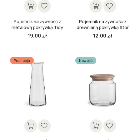
Pojemnik na żywność z
Pojemnik na żywność z
metalową pokrywką Tidy
drewnianą pokrywką Stor
20 cm
10 cm
19,00 zł
12,00 zł
Cena
Cena
Promocja
Nowość