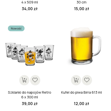
4 x 509 ml
30 cm
34,00 zł
15,00 zł
Cena
Cena
Nowość
Szklanki do napojów Retro
Kufel do piwa Birra 613 ml
6 x 300 ml
39,00 zł
12,00 zł
Cena
Cena