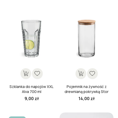
podsta
Cena
Cena
Szklanka do napojów XXL
Pojemnik na żywność z
Alva 700 ml
drewnianą pokrywką Stor
20 cm
9,00 zł
14,00 zł
Cena
Cena