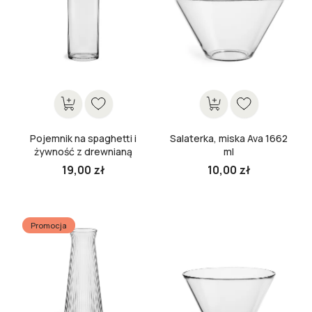
Pojemnik na spaghetti i
Salaterka, miska Ava 1662
żywność z drewnianą
ml
pokrywką Stor 29,5 cm
19,00 zł
10,00 zł
Cena
Cena
Promocja