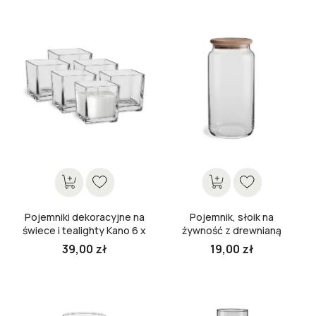
Pojemniki dekoracyjne na
Pojemnik, słoik na
świece i tealighty Kano 6 x
żywność z drewnianą
8 cm
pokrywką Stor 20 cm
39,00 zł
19,00 zł
Cena
Cena