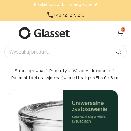
Polskie szkło do Twojego domu!

+48 721 219 219
0
Strona główna
Produkty
Wazony i dekoracje
Pojemniki dekoracyjne na świece i tealighty Fika 6 x 8 cm