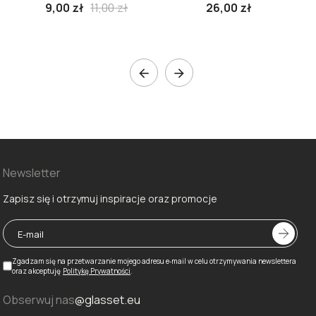
9,00 zł
11,00 zł
26,00 zł


Newsletter
Zapisz się i otrzymuj inspiracje oraz promocje
Zgadzam się na przetwarzanie mojego adresu e‑mail w celu otrzymywania newslettera
oraz akceptuję
Politykę Prywatności
.
Obserwuj nas
@glasset.eu