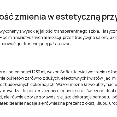
ność zmienia w estetyczną pr
ykonany z wysokiej jakości transparentnego szkła. Klasyczna 
– od minimalistycznych aranżacji, przez tradycyjne salony, a
asować go do istniejącej już aranżacji.
 oraz pojemności 1230 ml, wazon Sofia ułatwia tworzenie ró
e bukietów zarówno z dużych, efektownych kwiatów, jak i mi
rozbudowanych dekoracjach. Wazon można łatwo utrzymać w 
wprowadza do pomieszczenia elegancję oraz świeżość. Jest 
, ale równie dobrze sprawdzi się jako dekoracja parapetu, p
atek idealnie nadaje się również na prezent z okazji ślubu, uro