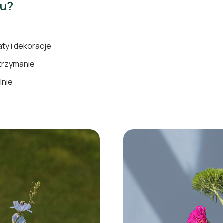
mu?
ty i dekoracje
trzymanie
lnie