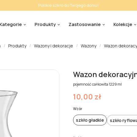
Polskie szkło do Twojego domu!
Kategorie
Produkty
Zastosowanie
Kolekcje
a
Produkty
Wazony i dekoracje
Wazony
Wazon dekoracyj
Wazon dekoracyjn
pojemność całkowita 1229 ml
10,00 zł
Wzór
szkło gładkie
szkło ryflow