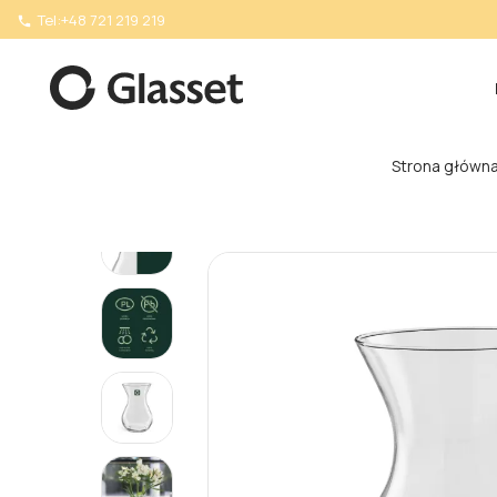
Tel:
+48 721 219 219

Strona główn