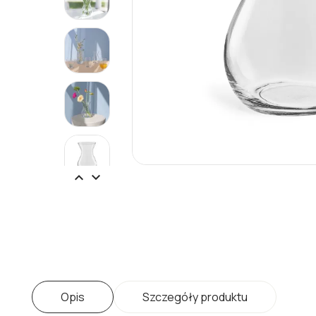


Opis
Szczegóły produktu