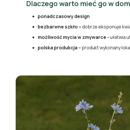
Dlaczego warto mieć go w do
ponadczasowy design
bezbarwne szkło
–
dobrze eksponuje kwia
możliwość mycia w zmywarce -
ułatwia u
polska produkcja –
produkt wykonany loka