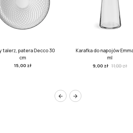
 talerz, patera Decco 30
Karafka do napojów Emma
cm
ml
15,00 zł
11,00 zł
9,00 zł

