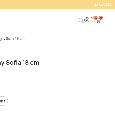
Klient B2B

0
0
ny Sofia 18 cm
y Sofia 18 cm
ane