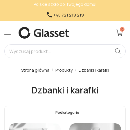
Polskie szkło do Twojego domu!

+48 721 219 219
0
Strona główna
Produkty
Dzbanki i karafki
Dzbanki i karafki
Podkategorie