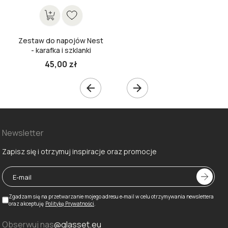
Zestaw do napojów Nest
- karafka i szklanki
45,00 zł
Cena


Newsletter
Zapisz się i otrzymuj inspiracje oraz promocje
Zgadzam się na przetwarzanie mojego adresu e‑mail w celu otrzymywania newslettera
oraz akceptuję
Politykę Prywatności
.
Obserwuj nas
@glasset.eu