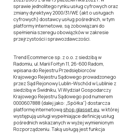
sprawie jednolitego rynku usług cyfrowych oraz
zmiany dyrektywy 2000/31/WE (akt o usługach
cyfrowych) dostawcy usług pośrednich, w tym
platformy internetowe, są zobowiązani do
spełnienia szeregu obowiązków w zakresie
przejrzystości i sprawozdawczości.
Trend Ecommerce sp. z o.o. z siedzibą w
Radomiu, ul. Marii Fołtyn 11, 26-600 Radom,
wpisana do Rejestru Przedsiębiorców
Krajowego Rejestru Sądowego prowadzonego
przez Sąd Rejonowy Lublin-Wschód w Lublinie z
siedzibą w Świdniku, VI Wydział Gospodarczy
Krajowego Rejestru Sądowego pod numerem
0000607888 (dalej jako: „Spółka”) dostarcza
platformę internetową
shop.glasset.eu
, w której
występują usługi wypełniające definicję usług
pośrednich wskazanych w wyżej wymienionym
Rozporządzeniu. Taką usługą jest funkcja