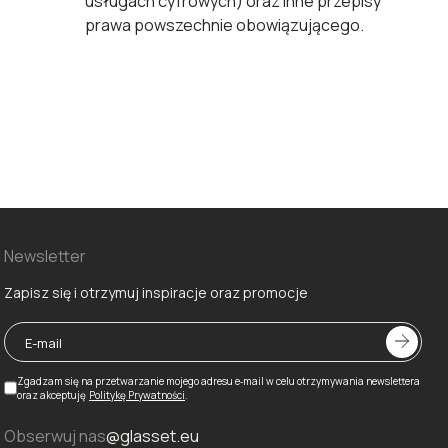
usługach cyfrowych) oraz inne przepisy
prawa powszechnie obowiązującego.
Newsletter
Zapisz się i otrzymuj inspiracje oraz promocje
Zgadzam się na przetwarzanie mojego adresu e‑mail w celu otrzymywania newslettera
oraz akceptuję
Politykę Prywatności
.
Obserwuj nas
@glasset.eu