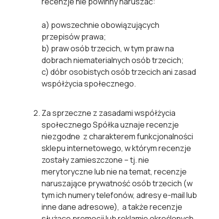
recenzje nie powinny naruszać:
a) powszechnie obowiązujących
przepisów prawa;
b) praw osób trzecich, w tym praw na
dobrach niematerialnych osób trzecich;
c) dóbr osobistych osób trzecich ani zasad
współżycia społecznego.
Za sprzeczne z zasadami współżycia
społecznego Spółka uznaje recenzje
niezgodne z charakterem funkcjonalności
sklepu internetowego, w którym recenzje
zostały zamieszczone – tj. nie
merytoryczne lub nie na temat, recenzje
naruszające prywatność osób trzecich (w
tym ich numery telefonów, adresy e-mail lub
inne dane adresowe), a także recenzje
służące promocji lub reklamie określonych