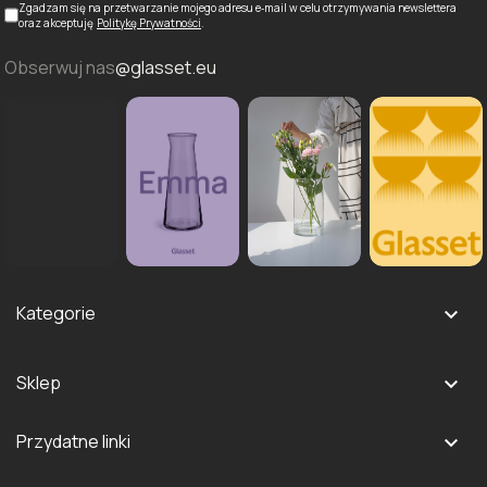
Zgadzam się na przetwarzanie mojego adresu e‑mail w celu otrzymywania newslettera
oraz akceptuję
Politykę Prywatności
.
Obserwuj nas
@glasset.eu
Kategorie

Szklanki i kieliszki
Sklep

Dzbanki i karafki
Logowanie
Naczynia do serwowania
Przydatne linki

Rejestracja
Pojemniki szklane na żywność