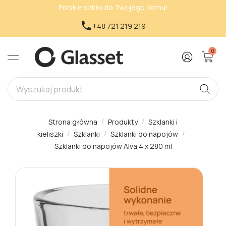
Polskie szkło do Twojego domu!

+48 721 219 219
0
Strona główna
Produkty
Szklanki i
kieliszki
Szklanki
Szklanki do napojów
Szklanki do napojów Alva 4 x 280 ml