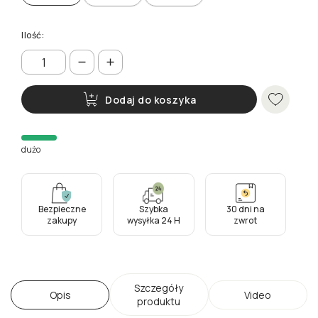
Ilość:
Dodaj do koszyka
dużo
Bezpieczne
Szybka
30 dni na
zakupy
wysyłka 24 H
zwrot
Szczegóły
Opis
Video
produktu