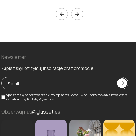


Newsletter
Zapisz się i otrzymuj inspiracje oraz promocje
Zgadzam się na przetwarzanie mojego adresu e‑mail w celu otrzymywania newslettera
oraz akceptuję
Politykę Prywatności
.
Obserwuj nas
@glasset.eu