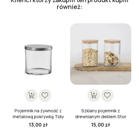
również:

Pojemnik na żywność z
Szklany pojemnik z
metalową pokrywką Tidy
drewnianym deklem Stor
10 cm
15 cm
13,00 zł
15,00 zł