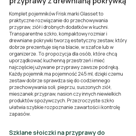
przyprawy z drewnianą pokrywką
Komplet pojemników Frisk marki Glasset to
praktyczne rozwiązanie do przechowywania
przypraw, ziół i drobnych dodatków w kuchni.
Transparentne szkło, kompaktowy rozmiar i
drewniane pokrywki tworzą estetyczny zestaw, który
dobrze prezentuje się na blacie, w szafce lub w
organizerze. To propozycja dla osób, które chcą
uporządkować kuchenną przestrzeń i mieć
najczęściej używane przyprawy zawsze pod ręką.
Każdy pojemnik ma pojemność 245 ml, dzięki czemu
zestaw dobrze sprawdza się do codziennego
przechowywania soli, pieprzu, suszonych ziół,
mieszanek przypraw, nasion czy innych niewielkich
produktów spożywczych. Przezroczyste szkło
ułatwia szybkie rozpoznanie zawartości i kontrolę
zapasów.
Szklane słoiczki na przyprawy do