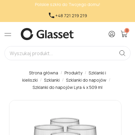
Polskie szkło do Twojego domu!

+48 721 219 219
0
Strona główna
Produkty
Szklanki i
kieliszki
Szklanki
Szklanki do napojów
Szklanki do napojów Lyra 4 x 509 ml