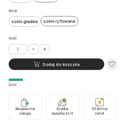
Wzór
szkło ryflowane
szkło gładkie
Ilość:
Dodaj do koszyka
dużo
Bezpieczne
Szybka
30 dni na
zakupy
wysyłka 24 H
zwrot