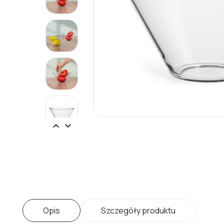


Opis
Szczegóły produktu