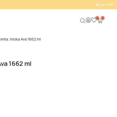
Klient B2B

0
0
terka, miska Ava 1662 ml
Ava 1662 ml