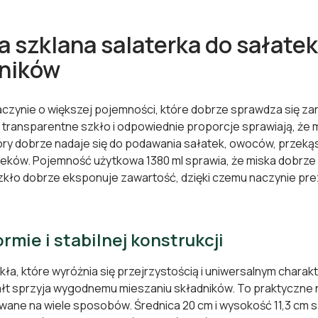
a szklana salaterka do sałatek
ników
aczynie o większej pojemności, które dobrze sprawdza się z
transparentne szkło i odpowiednie proporcje sprawiają, że m
ry dobrze nadaje się do podawania sałatek, owoców, przekąs
eków. Pojemność użytkowa 1380 ml sprawia, że miska dobrze 
kło dobrze eksponuje zawartość, dzięki czemu naczynie prezen
rmie i stabilnej konstrukcji
a, które wyróżnia się przejrzystością i uniwersalnym chara
łt sprzyja wygodnemu mieszaniu składników. To praktyczne n
ane na wiele sposobów. Średnica 20 cm i wysokość 11,3 cm sp