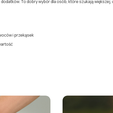
h dodatków. To dobry wybór dla osób, które szukają większej, 
owoców i przekąsek
wartość