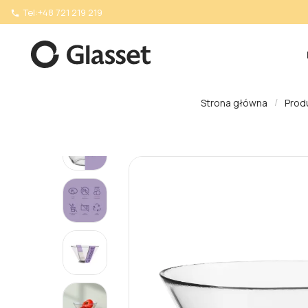
Tel:
+48 721 219 219

Strona główna
Prod