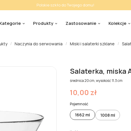
Polskie szkło do Twojego domu!
Kategorie
Produkty
Zastosowanie
Kolekcje
ukty
Naczynia do serwowania
Miski i salaterki szklane
Sala
Salaterka, miska 
średnica 20 cm, wysokość 11.3 cm
10,00 zł
Pojemność
1662 ml
1008 ml