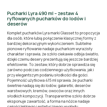
Pucharki Lyra 490 ml – zestaw 4
ryflowanych pucharków do lodów i
deserów
Komplet pucharków Lyra marki Glasset to propozycja
dla osób, które lubią połączenie klasycznej formy z
bardziej dekoracyjnym wykończeniem. Subtelne
pionowe ryflowanie nadaje pucharkom wyrazisty
charakter i sprawia, że szkło ciekawie odbija światło,
dzięki czemu desery prezentują się jeszcze bardziej
efektownie. To zestaw, który dobrze sprawdza się
zarówno podczas codziennego użytkowania, jak i
przy elegantszym podaniu słodkości dla gości.
Pojemność użytkowa 415 ml sprawia, że pucharki
świetnie nadają się do lodów, galaretki, deserów
warstwowych, kremów, owoców oraz innych
słodkich kompozycji. Transparentne szkło dobrze
eksponuje zawartość, a forma na nóżce nadaje
całości lekkiego i estetycznego wyglądu.