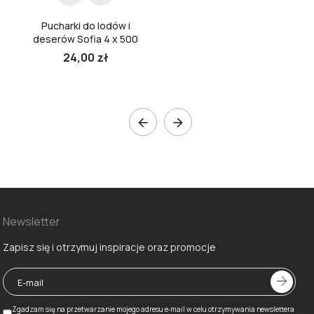
Pucharki do lodów i
deserów Sofia 4 x 500
ml
24,00 zł


Newsletter
Zapisz się i otrzymuj inspiracje oraz promocje
Zgadzam się na przetwarzanie mojego adresu e‑mail w celu otrzymywania newslettera