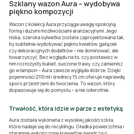
Szklany wazon Aura – wydobywa
piękno kompozycji
Wazon z kolekcji Aura przyciąga uwagę spokojną
formą i dużymi możliwościami aranżacyjnymi. Jego
niska, szeroka sylwetka została zaprojektowana tak,
by subtelnie wydobywać piękno kwiatów, gałązek
czy dekoracyjnych dodatków – nie dominować, ale
towarzyszyć. Bez względu na to, czy postawisz w
nim rozłożysty bukiet, suszone trawy, czy zamienisz
go w lampion – Aura zawsze wygląda dobrze. Dzięki
pojemności 2110 ml i średnicy 15 cm oferuje naprawdę
sporo przestrzeni do tworzenia. To wazon, który
dopasowuje się do pomysłu – a nie odwrotnie.
Trwałość, która idzie w parze z estetyką
Aura została wykonana z wysokiej jakości szkła,
które nadaje się do recyklingu. Gładka powierzchnia i
starannie wykończone krawędzie świadczą o