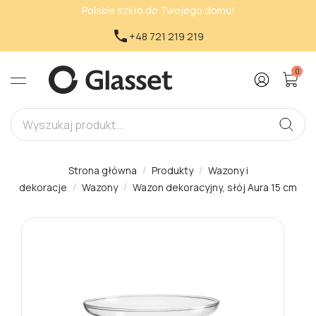
Polskie szkło do Twojego domu!

+48 721 219 219
0
Strona główna
Produkty
Wazony i
dekoracje
Wazony
Wazon dekoracyjny, słój Aura 15 cm