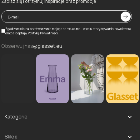
Zapisz się i otrzymuj inspiracje oraz promocje
Zgadzam się na przetwarzanie mojego adresu e‑mail w celu otrzymywania newslettera
oraz akceptuję
Politykę Prywatności
.
Obserwuj nas
@glasset.eu
Kategorie

Szklanki i kieliszki
Sklep
