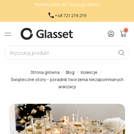
Polskie szkło do Twojego domu!

+48 721 219 219
0
Strona główna
Blog
Kolekcje
Świąteczne stoły – poradnik tworzenia niezapomnianych
aranżacji