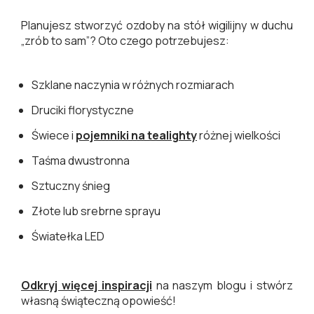
Planujesz stworzyć ozdoby na stół wigilijny w duchu
„zrób to sam”? Oto czego potrzebujesz:
Szklane naczynia w różnych rozmiarach
Druciki florystyczne
Świece i
pojemniki na tealighty
różnej wielkości
Taśma dwustronna
Sztuczny śnieg
Złote lub srebrne sprayu
Światełka LED
Odkryj więcej inspiracji
na naszym blogu i stwórz
własną świąteczną opowieść!