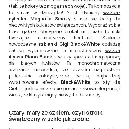
(tak, te kolory też mogą mieć swoje). Ta kompozycja
to strzał w dziesiątkę! Niech dymiony
wazon-
cylinder Magnolia Smoky
stanie się bazą dla
niezwykłych bukietów świątecznych. Wyobraź sobie
białe gałązki obsypane brokatem i białe bombki
tworzące dramatyczny kontrast. Szalenie
nowoczesne
szklanki Gigi Black&White
dodadzą
całości wyrafinowania, a majestatyczny
wazon
Alyssa Piano Black
stworzy spektakularną oprawę
dla białych kwiatów. Ta monochromatyczna
aranżacja udowadnia, że czasem najprostsze
połączenia kolorystyczne tworzą najbardziej
wyrafinowane efekty.
Black&White
to styl dla
Ciebie, jeśli cenisz sobie ponadczasową elegancję i
wiesz, że klasyka nigdy nie wychodzi z mody.
Czary-mary ze szkłem, czyli stroik
świąteczny w szkle jak zrobić.