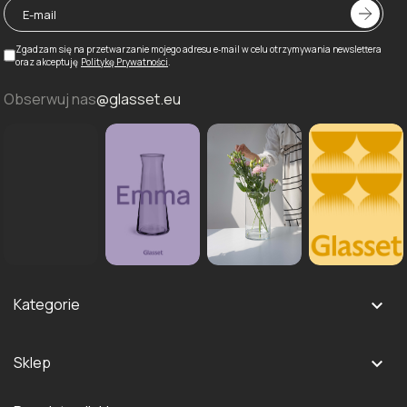
Zgadzam się na przetwarzanie mojego adresu e‑mail w celu otrzymywania newslettera
oraz akceptuję
Politykę Prywatności
.
Obserwuj nas
@glasset.eu
Kategorie

Szklanki i kieliszki
Sklep

Dzbanki i karafki
Logowanie
Naczynia do serwowania