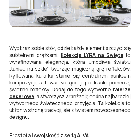
Wyobraź sobie stół, gdzie każdy element szczyci się
subtelnymi prążkami.
Kolekcja LYRA na Święta
to
wyrafinowana elegancja, która umożliwia światłu
„taniec na szkle” tworząc magiczną grę refleksów.
Ryflowana karafka stanie się centralnym punktem
kompozycji, a towarzyszące jej szklanki pomnożą
świetlne refleksy. Dodaj do tego wytworne
talerze
deserowe
, a stworzysz aranżację godną najbardziej
wytwornego świątecznego przyjęcia. Ta kolekcja to
ukłon w stronę tradycji, ale z twistem nowoczesnego
designu.
Prostota i swojskość z serią ALVA.