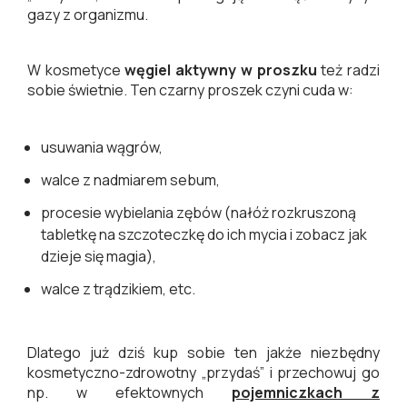
gazy z organizmu.
W kosmetyce
węgiel aktywny w proszku
też radzi
sobie świetnie. Ten czarny proszek czyni cuda w:
usuwania wągrów,
walce z nadmiarem sebum,
procesie wybielania zębów (nałóż rozkruszoną
tabletkę na szczoteczkę do ich mycia i zobacz jak
dzieje się magia),
walce z trądzikiem, etc.
Dlatego już dziś kup sobie ten jakże niezbędny
kosmetyczno-zdrowotny „przydaś” i przechowuj go
np. w efektownych
pojemniczkach z