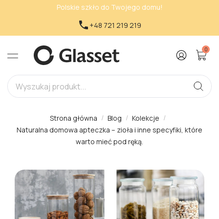
Polskie szkło do Twojego domu!

+48 721 219 219
0
Strona główna
Blog
Kolekcje
Naturalna domowa apteczka – zioła i inne specyfiki, które
warto mieć pod ręką.