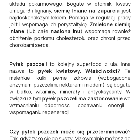
układu pokarmowego. Bogate w błonnik, kwasy
omega-3 i lignany,
siemię lniane na zaparcia
jest
najdoskonalszym lekiem. Pomaga w regulacji pracy
jelit i wspomaga ich perystaltykę.
Zmielone siemię
lniane
(lub całe
nasiona lnu
) wspomaga również
obniżenie poziomu cholesterolu oraz chroni przed
chorobami serca.
Pyłek pszczeli
to kolejny superfood z ula. Inna
nazwa to
pyłek kwiatowy. Właściwości
? Te
maleńkie kulki pełne zdrowia (wzbogacone
enzymami pszczelimi, nektarem i miodem), są bogate
w białko, witaminy, minerały i antyoksydanty. W
związku z tym
pyłek pszczeli ma zastosowanie
we
wzmacnianiu odporności, dodawaniu energii i
wspomaganiu regeneracji.
Czy pyłek pszczeli może się przeterminować
?
Tak, gdyż tylko się go suszy. Maksymalnie możesz go