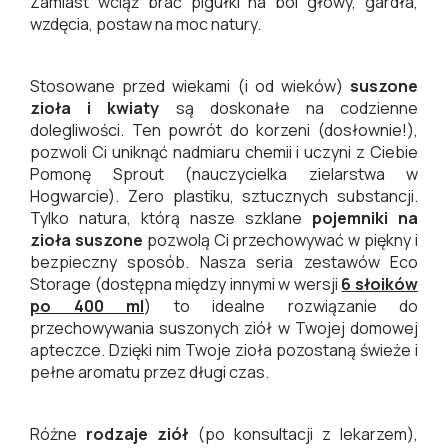
Zamiast wciąż brać pigułki na ból głowy, gardła,
wzdęcia, postaw na moc natury.
Stosowane przed wiekami (i od wieków)
suszone
zioła i kwiaty
są doskonałe na codzienne
dolegliwości. Ten powrót do korzeni (dosłownie!),
pozwoli Ci uniknąć nadmiaru chemii i uczyni z Ciebie
Pomonę Sprout (nauczycielka zielarstwa w
Hogwarcie). Zero plastiku, sztucznych substancji.
Tylko natura, którą nasze szklane
pojemniki na
zioła suszone
pozwolą Ci przechowywać w piękny i
bezpieczny sposób. Nasza seria zestawów Eco
Storage (dostępna między innymi w wersji
6 słoików
po 400 ml
) to idealne rozwiązanie do
przechowywania suszonych ziół w Twojej domowej
apteczce. Dzięki nim Twoje zioła pozostaną świeże i
pełne aromatu przez długi czas.
Różne
rodzaje ziół
(po konsultacji z lekarzem),