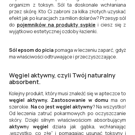
organizm z toksyn. Sól ta doskonale wchłaniana
przez skórę. Kto Ci zabroni za kilka złotych uzyskać
efekt jak po kuracjach za milion dolarów? Przesyp sól
do
pojemników na produkty sypkie
i ciesz się z
wyjątkowo estetycznej ozdoby łazienki.
Sól epsom do picia
pomaga w leczeniu zaparć, gdyż
ma właściwości odtruwające i przeczyszczające.
Węgiel aktywny, czyli Twój naturalny
absorbent.
Kolejny produkt, który musi znaleźć się w apteczce to
węgiel aktywny. Zastosowanie w domu
ma on
szerokie.
Na co jest węgiel aktywny
? Na wszystko!
Od leczenia zatruć pokarmowych po oczyszczanie
skóry. Dzięki silnym właściwościom absorbującym
aktywn
y
węgiel
działa jak gąbka, wchłaniając
„wszystko, co złe” i pomagając usunąć toksyny i