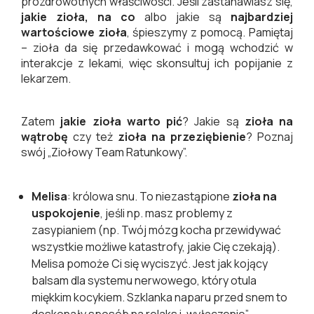
prozdrowotnych właściwości. Jeśli zastanawiasz się,
jakie zioła, na co
albo jakie są
najbardziej
wartościowe zioła
, śpieszymy z pomocą. Pamiętaj
– zioła da się przedawkować i mogą wchodzić w
interakcje z lekami, więc skonsultuj ich popijanie z
lekarzem.
Zatem
jakie zioła warto pić
? Jakie są
zioła na
wątrobę
czy też
zioła na przeziębienie
? Poznaj
swój „Ziołowy Team Ratunkowy”.
Melisa
: królowa snu. To niezastąpione
zioła na
uspokojenie
, jeśli np. masz problemy z
zasypianiem (np. Twój mózg kocha przewidywać
wszystkie możliwe katastrofy, jakie Cię czekają).
Melisa pomoże Ci się wyciszyć. Jest jak kojący
balsam dla systemu nerwowego, który otula
miękkim kocykiem. Szklanka naparu przed snem to