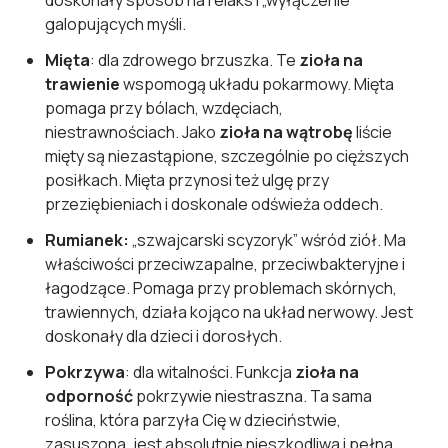
doskonały sposób na relaks i „wyłączenie”
galopujących myśli.
Mięta
: dla zdrowego brzuszka. Te
zioła na
trawienie
wspomogą układu pokarmowy. Mięta
pomaga przy bólach, wzdęciach,
niestrawnościach. Jako
zioła na wątrobę
liście
mięty są niezastąpione, szczególnie po cięższych
posiłkach. Mięta przynosi też ulgę przy
przeziębieniach i doskonale odświeża oddech.
Rumianek:
„szwajcarski scyzoryk” wśród ziół. Ma
właściwości przeciwzapalne, przeciwbakteryjne i
łagodzące. Pomaga przy problemach skórnych,
trawiennych, działa kojąco na układ nerwowy. Jest
doskonały dla dzieci i dorosłych.
Pokrzywa
: dla witalności. Funkcja
zioła na
odporność
pokrzywie niestraszna. Ta sama
roślina, która parzyła Cię w dzieciństwie,
zasuszona, jest absolutnie nieszkodliwa i pełna