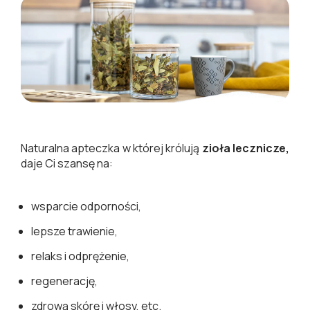
Naturalna apteczka w której królują
zioła lecznicze,
daje Ci szansę na:
wsparcie odporności,
lepsze trawienie,
relaks i odprężenie,
regenerację,
zdrową skórę i włosy, etc.