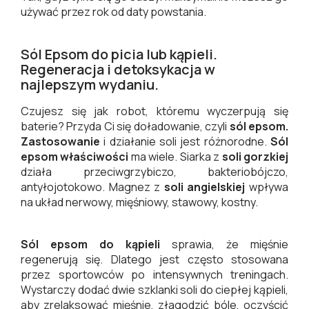
używać przez rok od daty powstania.
Sól Epsom do picia lub kąpieli.
Regeneracja i detoksykacja w
najlepszym wydaniu.
Czujesz się jak robot, któremu wyczerpują się
baterie? Przyda Ci się doładowanie, czyli
sól epsom.
Zastosowanie
i działanie soli jest różnorodne.
Sól
epsom właściwości
ma wiele. Siarka z
soli gorzkiej
działa przeciwgrzybiczo, bakteriobójczo,
antyłojotokowo. Magnez z
soli angielskiej
wpływa
na układ nerwowy, mięśniowy, stawowy, kostny.
Sól epsom do kąpieli
sprawia, że mięśnie
regenerują się. Dlatego jest często stosowana
przez sportowców po intensywnych treningach.
Wystarczy dodać dwie szklanki soli do ciepłej kąpieli,
aby zrelaksować mięśnie, złagodzić bóle, oczyścić