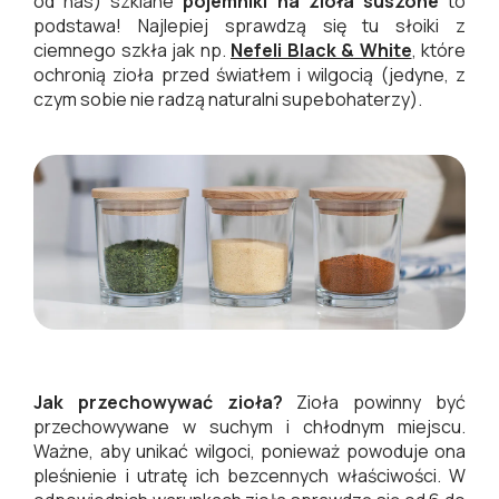
od nas) szklane
pojemniki na zioła suszone
to
podstawa! Najlepiej sprawdzą się tu słoiki z
ciemnego szkła jak np.
Nefeli Black & White
, które
ochronią zioła przed światłem i wilgocią (jedyne, z
czym sobie nie radzą naturalni supebohaterzy).
Jak przechowywać zioła?
Zioła powinny być
przechowywane w suchym i chłodnym miejscu.
Ważne, aby unikać wilgoci, ponieważ powoduje ona
pleśnienie i utratę ich bezcennych właściwości. W