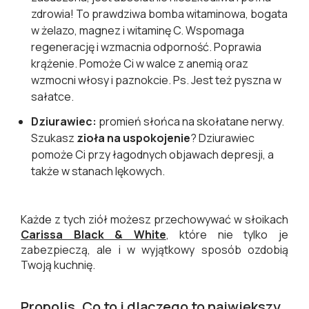
zdrowia! To prawdziwa bomba witaminowa, bogata
w żelazo, magnez i witaminę C. Wspomaga
regenerację i wzmacnia odporność. Poprawia
krążenie. Pomoże Ci w walce z anemią oraz
wzmocni włosy i paznokcie. Ps. Jest też pyszna w
sałatce.
Dziurawiec:
promień słońca na skołatane nerwy.
Szukasz
zioła na uspokojenie
? Dziurawiec
pomoże Ci przy łagodnych objawach depresji, a
także w stanach lękowych.
Każde z tych ziół możesz przechowywać w słoikach
Carissa Black & White
, które nie tylko je
zabezpieczą, ale i w wyjątkowy sposób ozdobią
Twoją kuchnię.
Propolis. Co to i dlaczego to największy