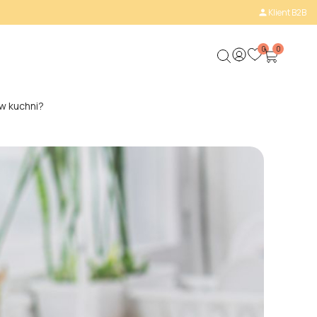
Klient B2B

0
0
 w kuchni?