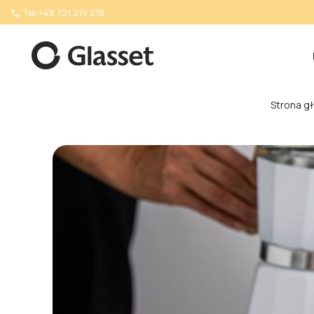
Tel:
+48 721 219 219

Strona g