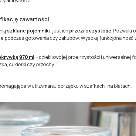
tylami wnętrz.
fikację zawartości
enią
szklane pojemniki
, jest ich
przezroczystość
. Pozwala 
tne podczas gotowania czy zakupów. Wysoką funkcjonalność w
okrywką 970 ml
– dzięki swojej przejrzystości i uniwersalnej f
zka, cukierki czy orzechy.
pomagające w utrzymaniu porządku w szafkach i na blatach.