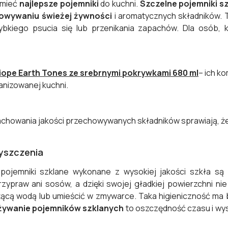
 mieć
najlepsze pojemniki
do kuchni.
Szczelne pojemniki s
owywaniu świeżej żywności
i aromatycznych składników. T
ybkiego psucia się lub przenikania zapachów. Dla osób, 
iope Earth Tones ze srebrnymi pokrywkami 680 ml
– ich k
ganizowanej kuchni.
achowania jakości przechowywanych składników sprawiają, ż
yszczenia
ojemniki szklane wykonane z wysokiej jakości szkła są z
zypraw ani sosów, a dzięki swojej gładkiej powierzchni nie
żącą wodą lub umieścić w zmywarce. Taka higieniczność ma
żywanie pojemników szklanych
to oszczędność czasu i wys