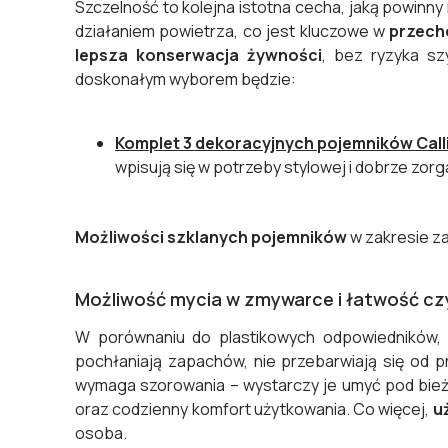
Szczelność to kolejna istotna cecha, jaką powinny
działaniem powietrza, co jest kluczowe w
przech
lepsza konserwacja żywności
, bez ryzyka sz
doskonałym wyborem będzie:
Komplet 3 dekoracyjnych pojemników Call
wpisują się w potrzeby stylowej i dobrze zor
Możliwości szklanych pojemników
w zakresie z
Możliwość mycia w zmywarce i łatwość cz
W porównaniu do plastikowych odpowiedników, p
pochłaniają zapachów, nie przebarwiają się od pr
wymaga szorowania – wystarczy je umyć pod bie
oraz codzienny komfort użytkowania. Co więcej,
u
osoba.