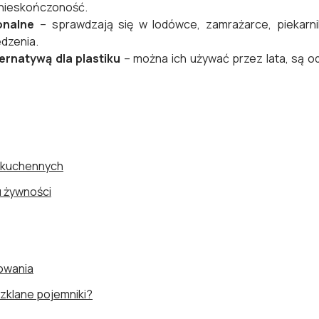
w nieskończoność.
onalne
– sprawdzają się w lodówce, zamrażarce, piekarniku
dzenia.
ernatywą dla plastiku
– można ich używać przez lata, są od
 kuchennych
 żywności
sowania
zklane pojemniki?