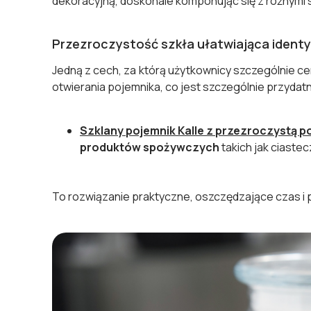
dekoracyjną, doskonale komponując się z różnymi s
Przezroczystość szkła ułatwiająca identy
Jedną z cech, za którą użytkownicy szczególnie c
otwierania pojemnika, co jest szczególnie przyda
Szklany pojemnik Kalle z przezroczystą p
produktów spożywczych
takich jak ciastec
To rozwiązanie praktyczne, oszczędzające czas i 