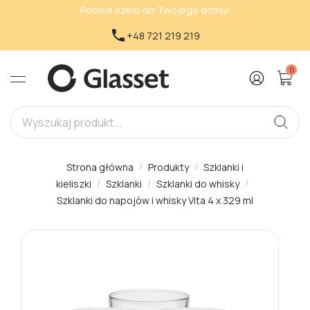
Polskie szkło do Twojego domu!

+48 721 219 219
0
Strona główna
Produkty
Szklanki i
kieliszki
Szklanki
Szklanki do whisky
Szklanki do napojów i whisky Vita 4 x 329 ml