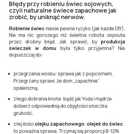
Błędy przy robieniu świec sojowych,
czyli naturalne świece zapachowe jak
zrobić, by uniknąć nerwów.
Robienie świec
niesie pewne ryzyko (jak każde DIY).
Nie ma nic gorszego niż świetna robota zepsuta
przez drobny błąd. Jak sprawić, by
produkcja
świeczek w domu
była tylko przyjemna? Nie
dopuszczaj do:
przegrzania wosku: sprawa jak z popcornem.
Przegrzany sprawi, że dom „zapachnie”
spalenizną,
złego dobrania knota: bądź jak Yoda i mądrze
dobierz odpowiednią do objętości słoiczka
grubość,
złej ilości
olejku zapachowego
:
olejek do świec
to poważna sprawa. Trzymaj się proporcji 8-12%