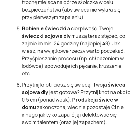
trochę miejsca na górze słoiczka w celu
bezpieczeństwa (aby świeca nie wylała się
przy pierwszym zapaleniu).
Robienie świeczki
a cierpliwość. Twoje
świeczki sojowe diy
muszą teraz stężeć, co
zajmie im min. 24 godziny (najlepiej 48). Jak
wiesz, na wyjątkowe rzeczy warto poczekać.
Przyśpieszanie procesu (np. chłodzeniem w
lodówce) spowoduje ich pękanie, kruszenie,
etc.
Przytnij knot i ciesz się świecą! Twoja
świeca
sojowa diy
jest gotowa? Przytnij knot na około
0,5 cm (ponad wosk).
Produkcja świec w
domu
zakończona, więc nie pozostaje Ci nie
innego jak tylko zapalić ją i delektować się
swoim talentem (oraz jej zapachem).