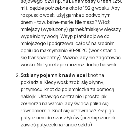
sojowego, czyli np. na
Luna
Mossy Green
(250
ml), będzie potrzebne około 192 g wosku. Aby
rozpuścić wosk, użyj garnka z podwójnym
dnem – tzw. baine-marie. Nie masz? Włóż
mniejszy (wysłużony) garnek/miskę w większy,
wypełniony wodą. Wsyp płatki sojowe do
mniejszego i podgrzewaj całość na średnim
ogniu do maksymalnie 80-90°C (wosk stanie
się transparentny). Ważne, aby nie zagotować
wosku. Na tym etapie możesz dodać barwniki.
Szklany pojemnik na świece
i knot na
pokładzie
.
Kiedy wosk zrobi się płynny,
przymocuj knot do pojemniczka za pomocą
naklejki. Ustaw go centralnie i prosto jak
żołnierza na warcie, aby świeca paliła się
równomiernie. Knot się przewraca? Złap go
patyczkiem do szaszłyków (przebij sznurek i
zawieś patyczek na rancie szkła).