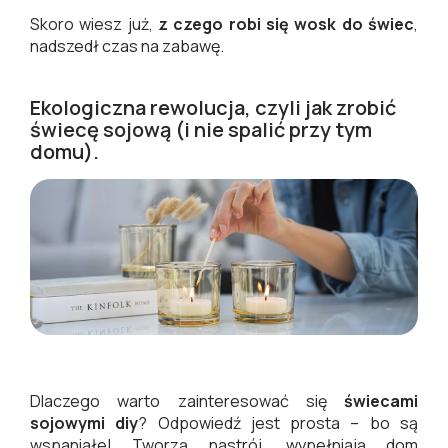
Skoro wiesz już,
z czego robi się wosk do świec
,
nadszedł czas na zabawę.
Ekologiczna rewolucja, czyli jak zrobić
świecę sojową (i nie spalić przy tym
domu).
Dlaczego warto zainteresować się
świecami
sojowymi diy
? Odpowiedź jest prosta – bo są
wspaniałe! Tworzą nastrój, wypełniają dom