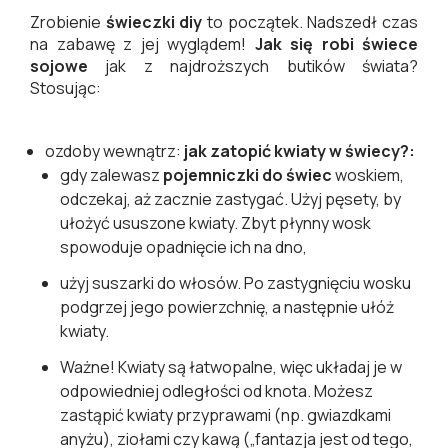
Zrobienie
świeczki diy
to początek. Nadszedł czas
na zabawę z jej wyglądem!
Jak się robi świece
sojowe
jak z najdroższych butików świata?
Stosując:
ozdoby wewnątrz:
jak zatopić kwiaty w świecy?:
gdy zalewasz
pojemniczki do świec
woskiem,
odczekaj, aż zacznie zastygać. Użyj pęsety, by
ułożyć ususzone kwiaty. Zbyt płynny wosk
spowoduje opadnięcie ich na dno,
użyj suszarki do włosów. Po zastygnięciu wosku
podgrzej jego powierzchnię, a następnie ułóż
kwiaty.
Ważne! Kwiaty są łatwopalne, więc układaj je w
odpowiedniej odległości od knota. Możesz
zastąpić kwiaty przyprawami (np. gwiazdkami
anyżu), ziołami czy kawą („fantazja jest od tego,