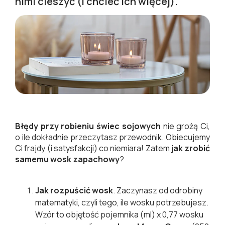
nimi cieszyć (i chcieć ich więcej).
Błędy przy robieniu świec sojowych
nie grożą Ci,
o ile dokładnie przeczytasz przewodnik. Obiecujemy
Ci frajdy (i satysfakcji) co niemiara! Zatem
jak zrobić
samemu wosk zapachowy
?
Jak rozpuścić wosk
. Zaczynasz od odrobiny
matematyki, czyli tego, ile wosku potrzebujesz.
Wzór to objętość pojemnika (ml) x 0,77 wosku