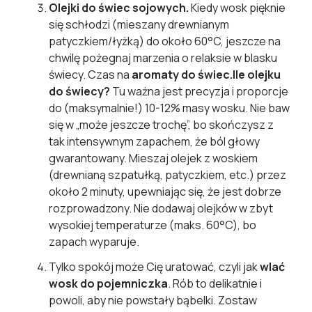
Olejki do świec sojowych.
Kiedy wosk pięknie
się schłodzi (mieszany drewnianym
patyczkiem/łyżką) do około 60°C, jeszcze na
chwilę pożegnaj marzenia o relaksie w blasku
świecy. Czas na
aromaty do świec.
Ile olejku
do świecy?
Tu ważna jest precyzja i proporcje
do (maksymalnie!) 10-12% masy wosku. Nie baw
się w „może jeszcze trochę”, bo skończysz z
tak intensywnym zapachem, że ból głowy
gwarantowany. Mieszaj olejek z woskiem
(drewnianą szpatułką, patyczkiem, etc.) przez
około 2 minuty, upewniając się, że jest dobrze
rozprowadzony. Nie dodawaj olejków w zbyt
wysokiej temperaturze (maks. 60°C), bo
zapach wyparuje.
Tylko spokój może Cię uratować, czyli jak
wlać
wosk do pojemniczka
. Rób to delikatnie i
powoli, aby nie powstały bąbelki. Zostaw