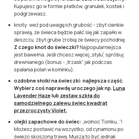
Kupujesz go w formie płatków, granulek, kostek i
podgrzewasz,
knoty: weź pod uwagę ich grubość - zbyt cienkie
sprawią, że świeca będzie palić się jak zapałki w
deszczu, zbyt grube zrobią ze świecy pochodnię.
Z czego knot do świeczki?
Najpopularniejsza
jest bawełna. Jeśli chcesz więcej „stylu”, spróbuj
drewnianego (bonus - „trzask” jak podczas
spalania polan w kominku),
ozdobne słoiki na świeczki: najlepsza część.
Wybierz coś naprawdę uroczego jak np.
Luna
Lavender Haze
lub
zestaw szkła do
samodzielnego zalewu świec kwadrat
przezroczysty Violet
,
olejki zapachowe do świec:
„wolnoć Tomku…”!
Możesz postawić na wszystko, od cynamonu po
świeżo skoszoną trawę. Muszą to być jednak