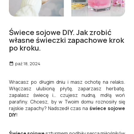
Świece sojowe DIY. Jak zrobić
własne świeczki zapachowe krok
po kroku.
paź 18, 2024

Wracasz po długim dniu i masz ochotę na relaks.
Włączasz ulubioną płytę, zaparzasz herbatę,
zapalasz świecę i… czujesz nudną, mdłą woń
parafiny. Chcesz, by w Twoim domu roznosiły się
rajskie zapachy? Nadszedł czas na
świece sojowe
DIY
!
Świece sojowe
szturmem podbiły serca miłośników