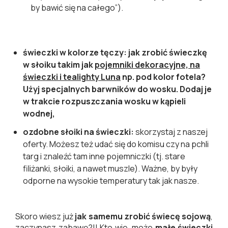
by bawić się na całego”).
świeczki w kolorze tęczy: jak zrobić świeczkę
w słoiku takim jak
pojemniki dekoracyjne, na
świeczki i tealighty Luna
np. pod kolor fotela?
Użyj specjalnych barwników do wosku. Dodaj je
w trakcie rozpuszczania wosku w kąpieli
wodnej,
ozdobne słoiki na świeczki:
skorzystaj z naszej
oferty. Możesz też udać się do komisu czy na pchli
targ i znaleźć tam inne pojemniczki (tj. stare
filiżanki, słoiki, a nawet muszle). Ważne, by były
odporne na wysokie temperatury tak jak nasze.
Skoro wiesz już
jak samemu zrobić świecę sojową
,
zaczynasz zabawę?!! Kto wie, może
małe świeczki