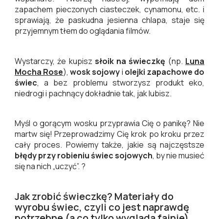
zapachem pieczonych ciasteczek, cynamonu, etc. i
sprawiają, że paskudna jesienna chlapa, staje się
przyjemnym tłem do oglądania filmów.
Wystarczy, że kupisz
słoik na świeczkę
(np.
Luna
Mocha Rose
),
wosk sojowy
i
olejki zapachowe do
świec
, a bez problemu stworzysz produkt eko,
niedrogi i pachnący dokładnie tak, jak lubisz.
Myśl o gorącym wosku przyprawia Cię o panikę? Nie
martw się! Przeprowadzimy Cię krok po kroku przez
cały proces. Powiemy także, jakie są najczęstsze
błędy przy robieniu świec sojowych
, by nie musieć
się na nich „uczyć”. ?
Jak zrobić świeczkę? Materiały do
wyrobu świec, czyli co jest naprawdę
potrzebne (a co tylko wygląda fajnie).