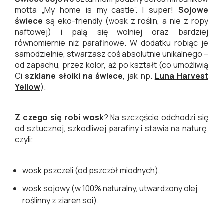
motta „My home is my castle”. I super!
Sojowe
świece
są eko-friendly (wosk z roślin, a nie z ropy
naftowej) i palą się wolniej oraz bardziej
równomiernie niż parafinowe. W dodatku robiąc je
samodzielnie, stwarzasz coś absolutnie unikalnego –
od zapachu, przez kolor, aż po kształt (co umożliwią
Ci
szklane słoiki na świece
, jak np.
Luna Harvest
Yellow
).
Z czego się robi wosk
? Na szczęście odchodzi się
od sztucznej, szkodliwej parafiny i stawia na naturę,
czyli:
wosk pszczeli (od pszczół miodnych),
wosk sojowy (w 100% naturalny, utwardzony olej
roślinny z ziaren soi).