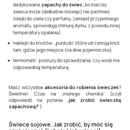
dedykowane
zapachy do świec,
bo inaczej
świeca może (delikatnie mówiąc) nie pachnieć
(olejki do ciała czy perfumy, zamiast przyjemnego
aromatu, spowodują chmurę dymu, z powodu innej
temperatury spalania),
naklejki do knotów: „punkciki”, które utrzymują knot
tam, gdzie jego miejsce (na dnie pojemniczka),
termometr: posłuży do sprawdzania, czy wosk ma
odpowiednią temperaturę.
Masz wszystkie
akcesoria do robienia świeczek
?
Świetnie! Czas na „małego chemika” (czyli
odpowiedź na pytanie „
jak zrobić świeczkę
zapachową?
”).
Świece sojowe. Jak zrobić, by móc się