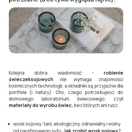
Kolejna dobra wiadomość -
robienie
świeczek
sojowych
nie wymaga znajomości
kosmicznych technologii, a składniki są przyjazne dla
portfela (i natury). Oto, czego potrzebujesz do
domowego laboratorium świecowego, czyli
materiały do wyrobu świec,
bez których ani rusz:
wosk sojowy: tani, ekologiczny, odnawialny i wolny
od parafinowego syfu.
Jak zrobić wosk sojowy
?