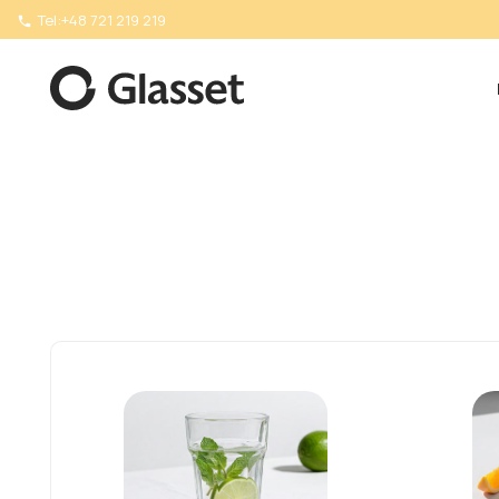
Tel:
+48 721 219 219
