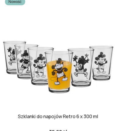
Nowość
Szklanki do napojów Retro 6 x 300 ml