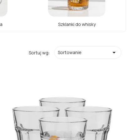
wa
Szklanki do whisky

Sortowanie
Sortuj wg: