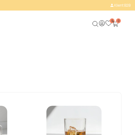
Klient B2B

0
0