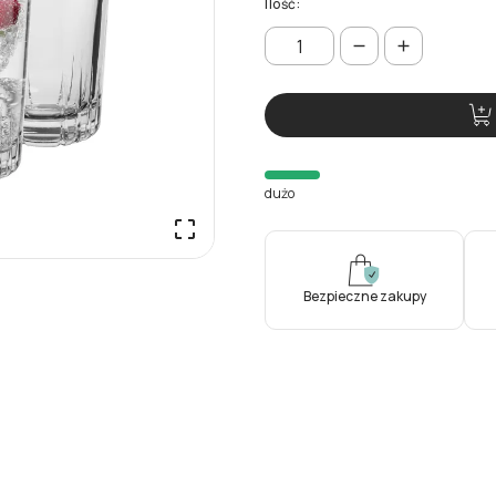
Ilość:
dużo

Bezpieczne zakupy