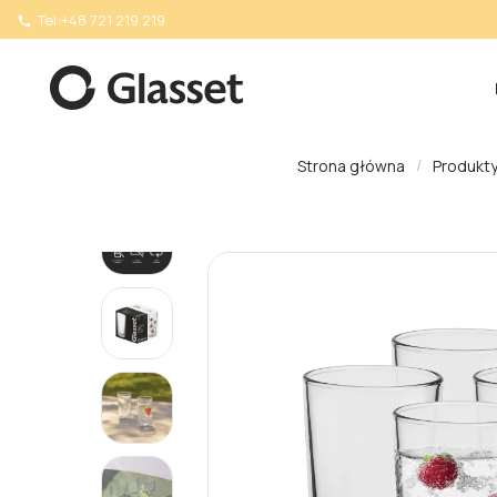
Tel:
+48 721 219 219

Strona główna
Produkt