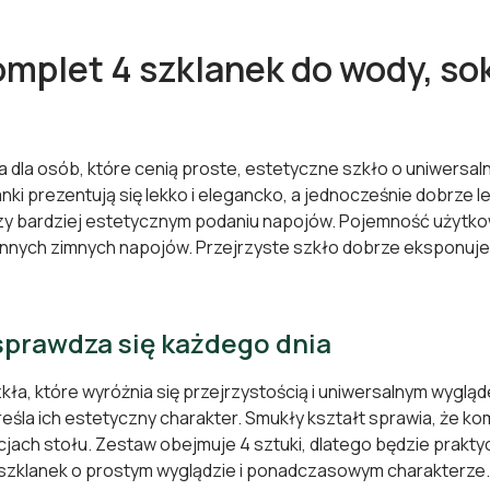
komplet 4 szklanek do wody, s
ja dla osób, które cenią proste, estetyczne szkło o uniwers
anki prezentują się lekko i elegancko, a jednocześnie dobrze l
zy bardziej estetycznym podaniu napojów. Pojemność użytkowa
i innych zimnych napojów. Przejrzyste szkło dobrze eksponuje
sprawdza się każdego dnia
a, które wyróżnia się przejrzystością i uniwersalnym wygląd
reśla ich estetyczny charakter. Smukły kształt sprawia, że k
cjach stołu. Zestaw obejmuje 4 sztuki, dlatego będzie prakty
 szklanek o prostym wyglądzie i ponadczasowym charakterze.