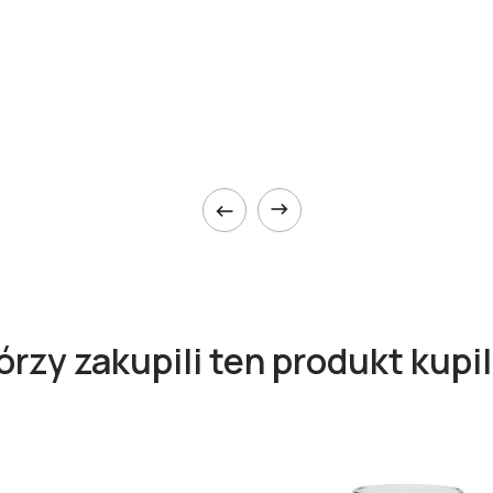


tórzy zakupili ten produkt kupil