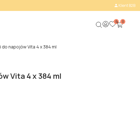
Klient B2B

0
0
i do napojów Vita 4 x 384 ml
w Vita 4 x 384 ml