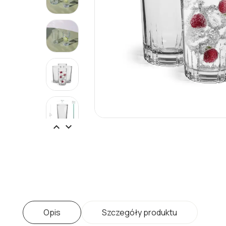


Opis
Szczegóły produktu