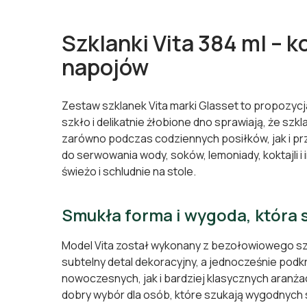
Szklanki Vita 384 ml – 
napojów
Zestaw szklanek Vita marki Glasset to propozyc
szkło i delikatnie żłobione dno sprawiają, że szkl
zarówno podczas codziennych posiłków, jak i pr
do serwowania wody, soków, lemoniady, koktajli 
świeżo i schludnie na stole.
Smukła forma i wygoda, która 
Model Vita został wykonany z bezołowiowego szkł
subtelny detal dekoracyjny, a jednocześnie podk
nowoczesnych, jak i bardziej klasycznych aranża
dobry wybór dla osób, które szukają wygodnych