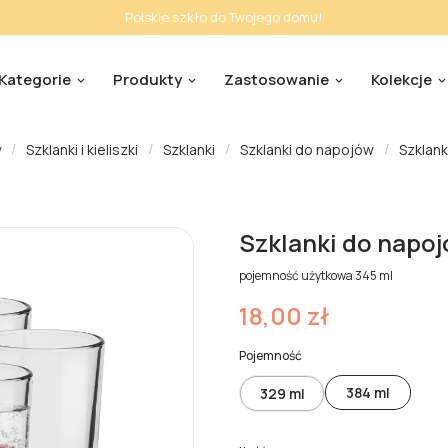
Polskie szkło do Twojego domu!
Kategorie
Produkty
Zastosowanie
Kolekcje
y
Szklanki i kieliszki
Szklanki
Szklanki do napojów
Szklank
Szklanki do napojó
pojemność użytkowa 345 ml
18,00 zł
Pojemność
384 ml
329 ml