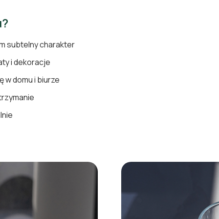
u?
m subtelny charakter
ty i dekoracje
ę w domu i biurze
trzymanie
lnie