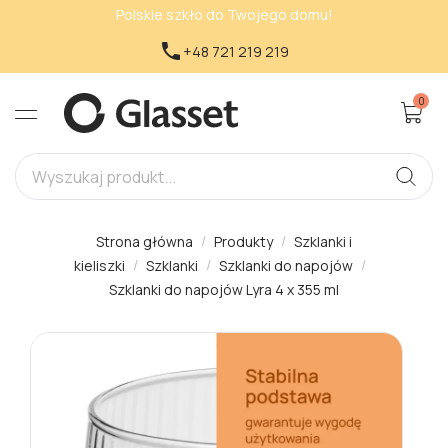
Polskie szkło do Twojego domu!

+48 721 219 219
0
Strona główna
Produkty
Szklanki i
kieliszki
Szklanki
Szklanki do napojów
Szklanki do napojów Lyra 4 x 355 ml