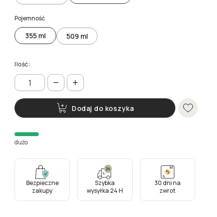
Pojemność
355 ml
509 ml
Ilość:
Dodaj do koszyka
dużo
Bezpieczne
Szybka
30 dni na
zakupy
wysyłka 24 H
zwrot