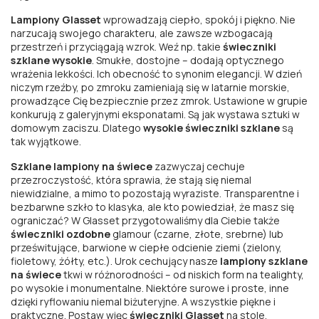
Lampiony Glasset
wprowadzają ciepło, spokój i piękno. Nie
narzucają swojego charakteru, ale zawsze wzbogacają
przestrzeń i przyciągają wzrok. Weź np. takie
świeczniki
szklane wysokie
. Smukłe, dostojne – dodają optycznego
wrażenia lekkości. Ich obecność to synonim elegancji. W dzień
niczym rzeźby, po zmroku zamieniają się w latarnie morskie,
prowadzące Cię bezpiecznie przez zmrok. Ustawione w grupie
konkurują z galeryjnymi eksponatami. Są jak wystawa sztuki w
domowym zaciszu. Dlatego
wysokie świeczniki szklane
są
tak wyjątkowe.
Szklane lampiony na świece
zazwyczaj cechuje
przezroczystość, która sprawia, że stają się niemal
niewidzialne, a mimo to pozostają wyraziste. Transparentne i
bezbarwne szkło to klasyka, ale kto powiedział, że masz się
ograniczać? W Glasset przygotowaliśmy dla Ciebie także
świeczniki ozdobne
glamour (czarne, złote, srebrne) lub
prześwitujące, barwione w ciepłe odcienie ziemi (zielony,
fioletowy, żółty, etc.). Urok cechujący nasze
lampiony szklane
na świece
tkwi w różnorodności – od niskich form na tealighty,
po wysokie i monumentalne. Niektóre surowe i proste, inne
dzięki ryflowaniu niemal biżuteryjne. A wszystkie piękne i
praktyczne. Postaw więc
świeczniki Glasset
na stole,