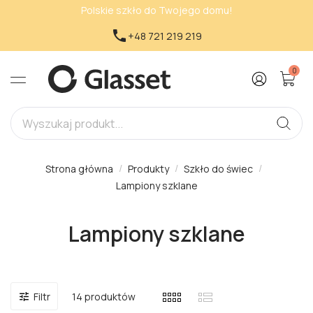
Polskie szkło do Twojego domu!

+48 721 219 219
0
Strona główna
Produkty
Szkło do świec
Lampiony szklane
Lampiony szklane
14 produktów
Filtr
