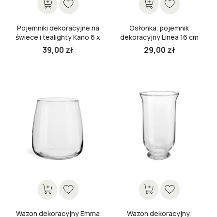
Pojemniki dekoracyjne na
Osłonka, pojemnik
świece i tealighty Kano 6 x
dekoracyjny Linea 16 cm
8 cm
39,00 zł
29,00 zł
Cena
Cena

Wazon dekoracyjny Emma
Wazon dekoracyjny,