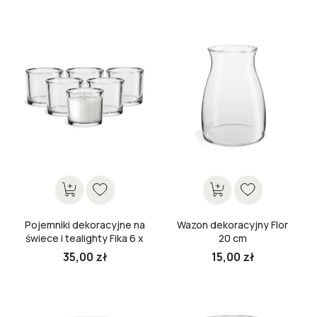
Pojemniki dekoracyjne na
Wazon dekoracyjny Flor
świece i tealighty Fika 6 x
20 cm
8 cm
35,00 zł
15,00 zł
Cena
Cena