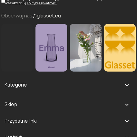
oraz akceptuję
Politykę Prywatności
.
Obserwuj nas
@glasset.eu
Kategorie

Szklanki i kieliszki
Sklep

Dzbanki i karafki
Logowanie
Naczynia do serwowania
Przydatne linki

Rejestracja
Pojemniki szklane na żywność
Instrukcja bezpieczeństwa i użytkowania szkła