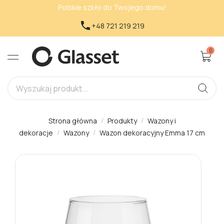
Polskie szkło do Twojego domu!

+48 721 219 219
0
Strona główna
Produkty
Wazony i
dekoracje
Wazony
Wazon dekoracyjny Emma 17 cm