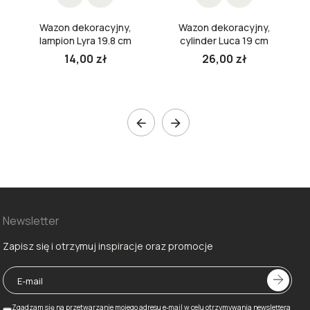
Wazon dekoracyjny,
Wazon dekoracyjny,
lampion Lyra 19.8 cm
cylinder Luca 19 cm
14,00 zł
26,00 zł


Newsletter
Zapisz się i otrzymuj inspiracje oraz promocje
Zgadzam się na przetwarzanie mojego adresu e‑mail w celu otrzymywania newslettera