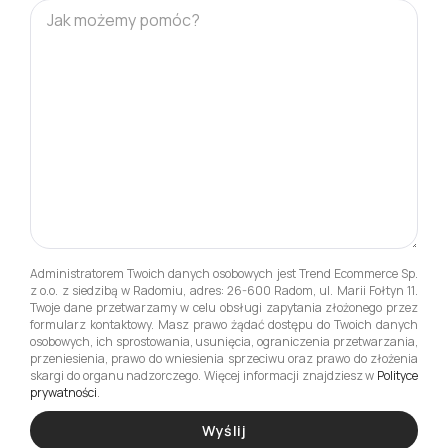
Administratorem Twoich danych osobowych jest Trend Ecommerce Sp.
z o.o. z siedzibą w Radomiu, adres: 26-600 Radom, ul. Marii Fołtyn 11.
Twoje dane przetwarzamy w celu obsługi zapytania złożonego przez
formularz kontaktowy. Masz prawo żądać dostępu do Twoich danych
osobowych, ich sprostowania, usunięcia, ograniczenia przetwarzania,
przeniesienia, prawo do wniesienia sprzeciwu oraz prawo do złożenia
skargi do organu nadzorczego. Więcej informacji znajdziesz w
Polityce
prywatności
.
Wyślij