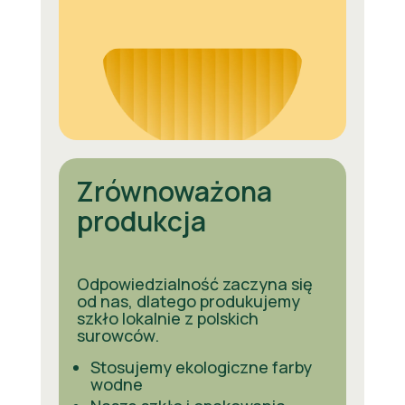
Zrównoważona
produkcja
Odpowiedzialność zaczyna się
od nas, dlatego produkujemy
szkło lokalnie z polskich
surowców.
Stosujemy ekologiczne farby
wodne