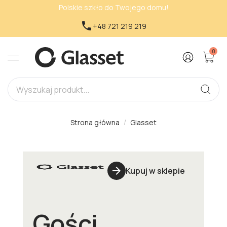
Polskie szkło do Twojego domu!

+48 721 219 219
0
Strona główna
Glasset
arrow_forward
Kupuj w sklepie
Gości