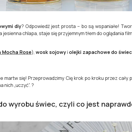
owymi diy
? Odpowiedź jest prosta – bo są wspaniałe! Two
a jesienna chlapa, staje się przyjemnym tłem do oglądania fi
a Mocha Rose
),
wosk sojowy
i
olejki zapachowe do świec
e martw się! Przeprowadzimy Cię krok po kroku przez cały 
na nich „uczyć”. ?
do wyrobu świec, czyli co jest napraw