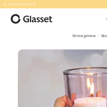
Tel:
+48 721 219 219

Strona główna
Blo