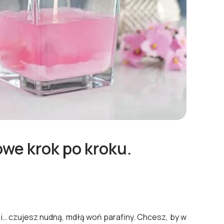
we krok po kroku.
 i… czujesz nudną, mdłą woń parafiny. Chcesz, by w