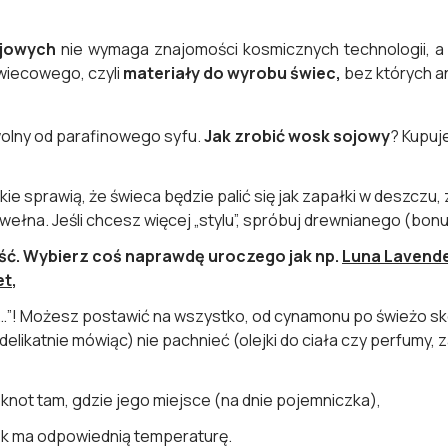
jowych
nie wymaga znajomości kosmicznych technologii, a sk
wiecowego, czyli
materiały do wyrobu świec,
bez których an
 wolny od parafinowego syfu.
Jak zrobić wosk sojowy
? Kupuj
ie sprawią, że świeca będzie palić się jak zapałki w deszczu
wełna. Jeśli chcesz więcej „stylu”, spróbuj drewnianego (bonu
ęść. Wybierz coś naprawdę uroczego jak np.
Luna Lavend
et
,
”! Możesz postawić na wszystko, od cynamonu po świeżo sk
delikatnie mówiąc) nie pachnieć (olejki do ciała czy perfum
ą knot tam, gdzie jego miejsce (na dnie pojemniczka),
sk ma odpowiednią temperaturę.