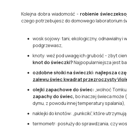
Kolejna dobra wiadomość -
robienie świeczek
so
czego potrzebujesz do domowego laboratorium ś
wosk sojowy: tani, ekologiczny, odnawialny i
podgrzewasz,
knoty: weź pod uwagę ich grubość - zbyt cienk
knot do świeczki?
Najpopularniejsza jest ba
ozdobne słoiki na świeczki: najlepsza cz
zalewu świec kwadrat przezroczysty Viol
olejki zapachowe do świec:
„wolnoć Tomku…
zapachy do świec,
bo inaczej świeca może (
dymu, z powodu innej temperatury spalania),
naklejki do knotów: „punkciki”, które utrzymuj
termometr: posłuży do sprawdzania, czy wo