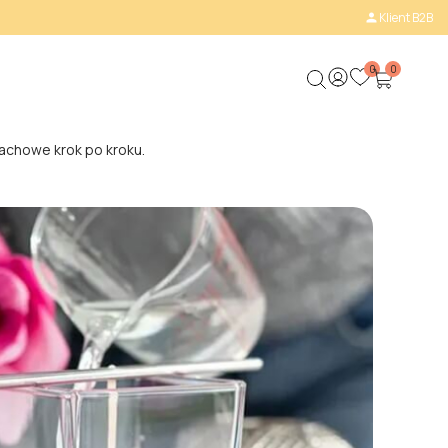
Klient B2B

0
0
pachowe krok po kroku.