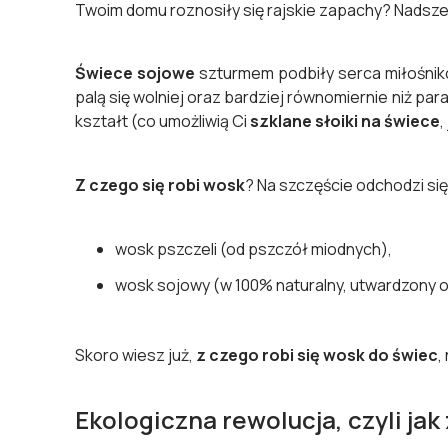
Twoim domu roznosiły się rajskie zapachy? Nadsz
Świece sojowe
szturmem podbiły serca miłośnikó
palą się wolniej oraz bardziej równomiernie niż pa
kształt (co umożliwią Ci
szklane słoiki na świece
,
Z czego się robi wosk
? Na szczęście odchodzi się 
wosk pszczeli (od pszczół miodnych),
wosk sojowy (w 100% naturalny, utwardzony ole
Skoro wiesz już,
z czego robi się wosk do świec
,
Ekologiczna rewolucja, czyli jak