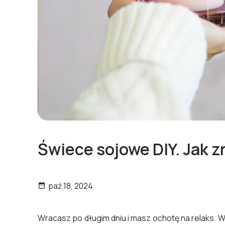
Świece sojowe DIY. Jak z
paź 18, 2024

Wracasz po długim dniu i masz ochotę na relaks. W