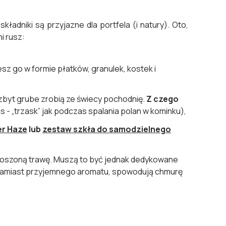
ładniki są przyjazne dla portfela (i natury). Oto,
i rusz:
esz go w formie płatków, granulek, kostek i
, zbyt grube zrobią ze świecy pochodnię.
Z czego
s - „trzask” jak podczas spalania polan w kominku),
er Haze
lub
zestaw szkła do samodzielnego
oszoną trawę. Muszą to być jednak dedykowane
y, zamiast przyjemnego aromatu, spowodują chmurę