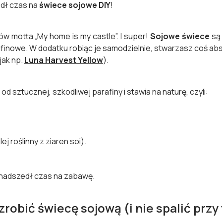
edł czas na
świece sojowe DIY
!
w motta „My home is my castle”. I super!
Sojowe świece
są 
rafinowe. W dodatku robiąc je samodzielnie, stwarzasz coś abs
 jak np.
Luna Harvest Yellow
).
od sztucznej, szkodliwej parafiny i stawia na naturę, czyli:
j roślinny z ziaren soi).
 nadszedł czas na zabawę.
 zrobić świecę sojową (i nie spalić prz