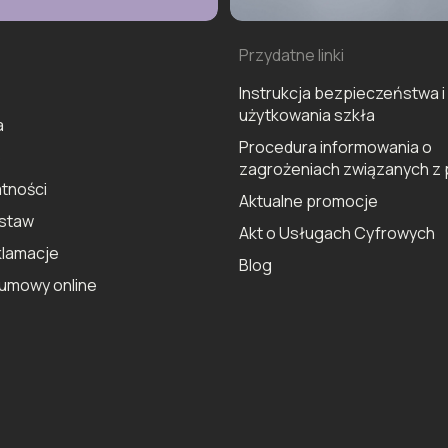
Przydatne linki
Instrukcja bezpieczeństwa i
użytkowania szkła
a
Procedura informowania o
o
zagrożeniach związanych z 
tności
Aktualne promocje
ostaw
Akt o Usługach Cyfrowych
klamacje
Blog
umowy online