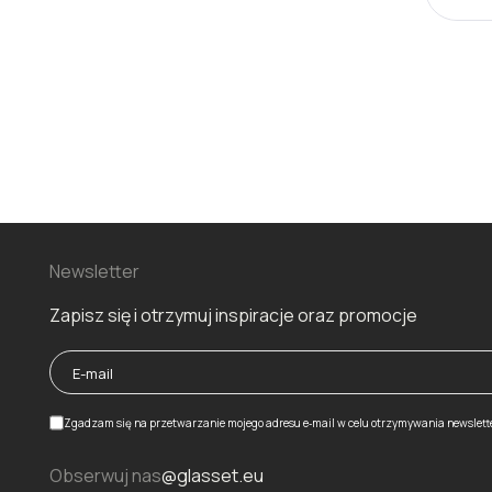
Newsletter
Zapisz się i otrzymuj inspiracje oraz promocje
Zgadzam się na przetwarzanie mojego adresu e‑mail w celu otrzymywania newslett
Obserwuj nas
@glasset.eu