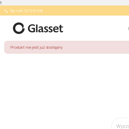
1
Tel:
+48 721 219 219

Produkt nie jest już dostępny