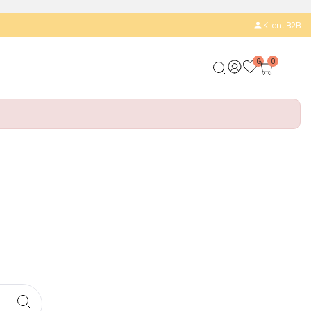
Klient B2B

0
0