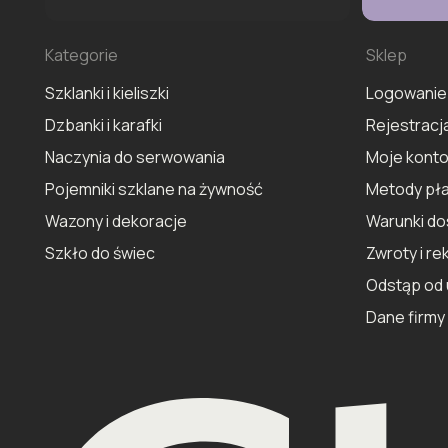
Kategorie
Sklep
Szklanki i kieliszki
Logowanie
Dzbanki i karafki
Rejestracj
Naczynia do serwowania
Moje kont
Pojemniki szklane na żywność
Metody pła
Wazony i dekoracje
Warunki d
Szkło do świec
Zwroty i re
Odstąp od 
Dane firmy