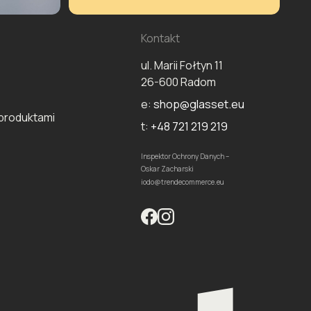
Kontakt
ul. Marii Fołtyn 11
26-600 Radom
e:
shop@glasset.eu
produktami
t:
+48 721 219 219
Inspektor Ochrony Danych –
Oskar Zacharski
iodo@trendecommerce.eu